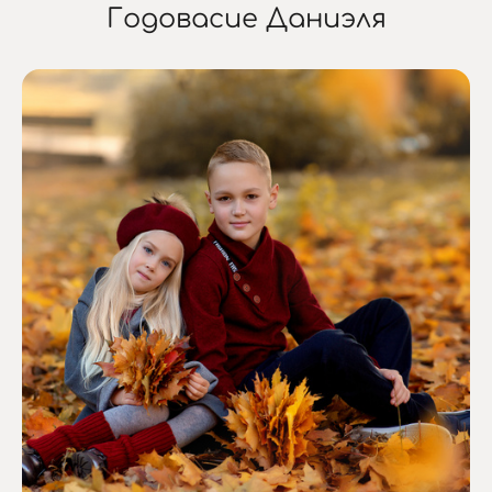
Годовасие Даниэля