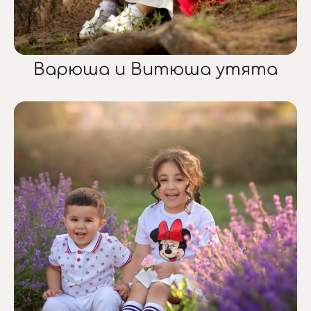
Варюша и Витюша утята