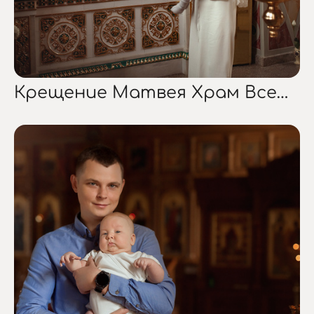
Крещение Матвея Храм Всецарица