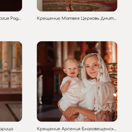
Крещение Егора Храм Сергия Радонежского
Крещение Матвея Церковь Дмитрия Донского
арица
Крещение Арсения Благовещенский собор