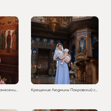
Крещение Софии Храм Вознесения Господня
Крещение Людмилы Покровский собор