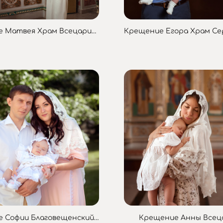
Крещение Матвея Храм Всецарица
Крещение Софии Благовещенский собор
Крещение Анны Всец