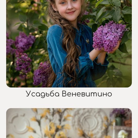
Усадьба Веневитино