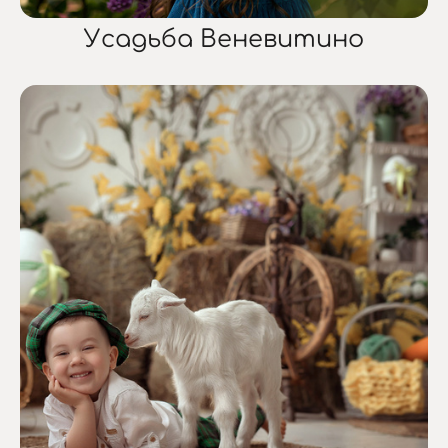
Усадьба Веневитино