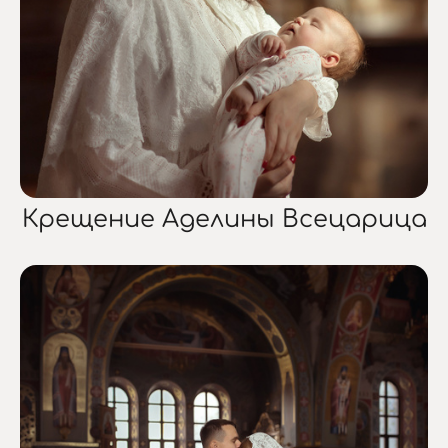
Крещение Аделины Всецарица