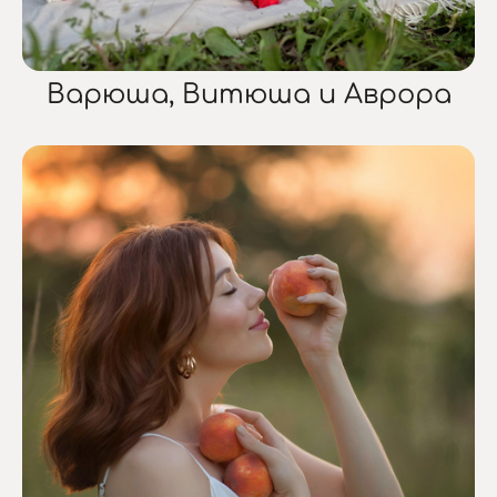
Варюша, Витюша и Аврора